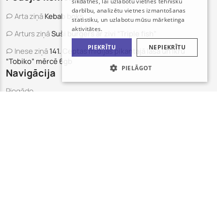
sīkdatnes, lai uzlabotu vietnes tehnisku
darbību, analizētu vietnes izmantošanas
Arta
ziņā
Kebab boks
statistiku, un uzlabotu mūsu mārketinga
aktivitātes.
Arturs
ziņā
Suši burgers ar zivi “Triple fish”
PIEKRĪTU
NEPIEKRĪTU
Inese
ziņā
141. Ceptas mīdijas pikantajā laša un ikru
“Tobiko” mērcē 6gb
PIELĀGOT
Navigācija
Piegāde
Kontakti
Alergēni
Pasūtīt
Suši komplekti
Kebabi un komplekti
Pasūtiet ar Captain Sushi
piegādi!