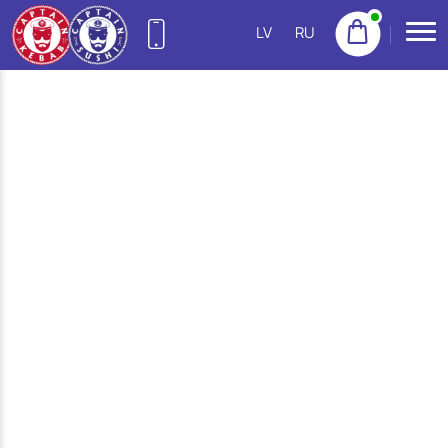
LV
RU
27755522
(Purvciems)
NEW
22155533
(Pļavnieki)
23222300
(Imanta)
20665777
(Jugla)
22158888
(Centrs)
22113434
(Ziepniekkalns)
25144383