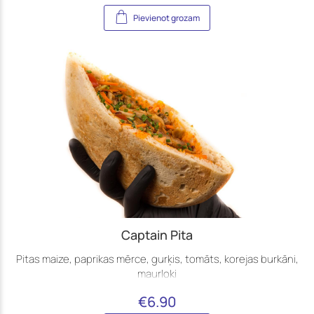
Pievienot grozam
Captain Pita
Pitas maize, paprikas mērce, gurķis, tomāts, korejas burkāni,
maurloki
€
6.90