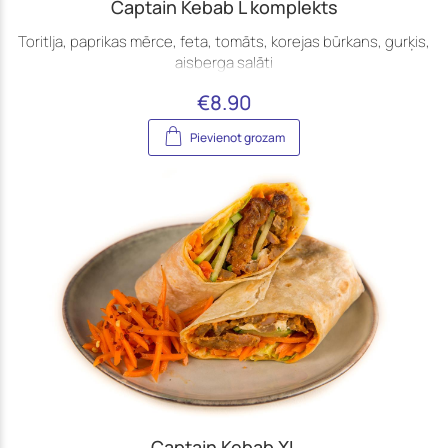
Captain Kebab L komplekts
Toritlja, paprikas mērce, feta, tomāts, korejas būrkans, gurķis,
aisberga salāti
€
8.90
Pievienot grozam
Captain Kebab XL