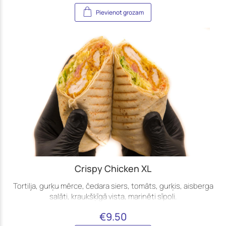
Pievienot grozam
Crispy Chicken XL
Tortilja, gurķu mērce, čedara siers, tomāts, gurķis, aisberga
salāti, kraukšķīgā vista, marinēti sīpoli.
€
9.50