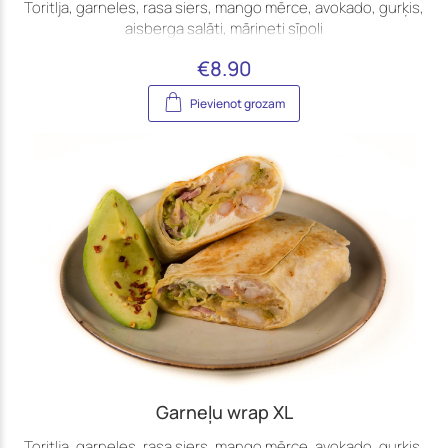
Toritlja, garneles, rasa siers, mango mērce, avokado, gurķis,
aisberga salāti, mārineti sīpoli
€
8.90
Pievienot grozam
Garneļu wrap XL
Toritlja, garneles, rasa siers, mango mērce, avokado, gurķis,