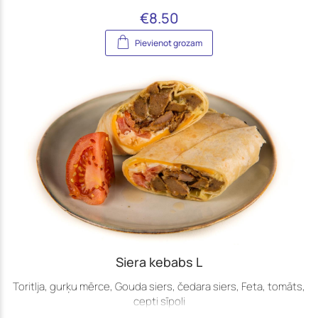
€
8.50
Pievienot grozam
Siera kebabs L
Toritlja, gurķu mērce, Gouda siers, čedara siers, Feta, tomāts,
cepti sīpoli