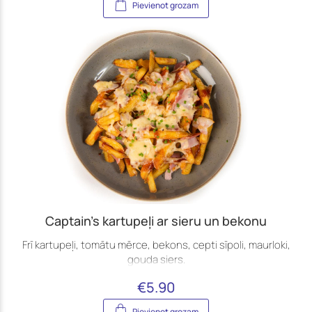
Pievienot grozam
Captain’s kartupeļi ar sieru un bekonu
Frī kartupeļi, tomātu mērce, bekons, cepti sīpoli, maurloki,
gouda siers.
€
5.90
Pievienot grozam