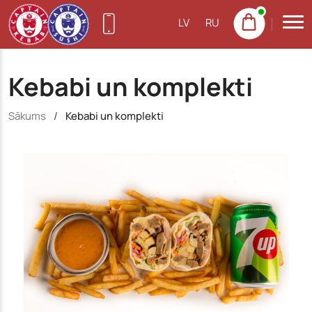
LV
RU
27755522
Kebabi un komplekti
(Purvciems)
NEW
22155533
Sākums
/
Kebabi un komplekti
(Pļavnieki)
23222300
(Imanta)
20665777
(Jugla)
22158888
(Centrs)
22113434
(Ziepniekkalns)
25144383