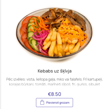
Kebabs uz šķīvja
Pēc izvēles: vista, liellopa gaļa, miks vai falafels. Frī kartupeļi,
korajas būrkani, tomāti, marīneti sīpoli, fri, gurķis, sibulet
€
8.50
Pievienot grozam