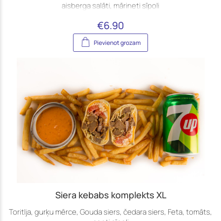
aisberga salāti, mārineti sīpoli
€
6.90
Pievienot grozam
Siera kebabs komplekts XL
Toritlja, gurķu mērce, Gouda siers, čedara siers, Feta, tomāts,