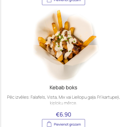
Kebab boks
Pēc izvēles: Falafels, Vista, Mix vai Liellopu gaļa. Frī kartupeļi,
ķiploku mērce.
€
6.90
Pievienot grozam