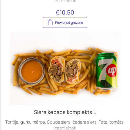
cepti sīpoli
€
10.50
Pievienot grozam
Siera kebabs komplekts L
Toritlja, gurķu mērce, Gouda siers, čedara siers, Feta, tomāts,
cepti sīpoli