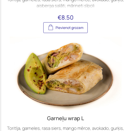
aisberga salāti, mārineti sīpoli
€
8.50
Pievienot grozam
Garneļu wrap L
Toritlja, garneles, rasa siers, mango mērce, avokado, gurķis,