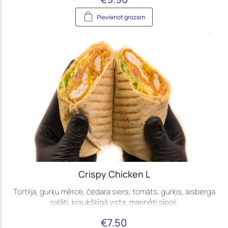
Pievienot grozam
Crispy Chicken L
Tortilja, gurķu mērce, čedara siers, tomāts, gurķis, aisberga
salāti, kraukšķīgā vista, marinēti sīpoli.
€
7.50