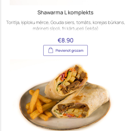
Shawarma L komplekts
Toritlja, ķiploku mērce, Gouda siers, tomāts, korejas būrkans,
mārineti sīpoli, fri kārtupeļi (iekša)
€
8.90
Pievienot grozam