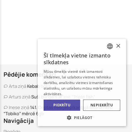
×
Šī tīmekļa vietne izmanto
LATVIAN
sīkdatnes
RUSSIAN
Mūsu tīmekļa vietnē tiek izmantoti
Pēdējie komentāri
sīkdatnes, lai uzlabotu vietnes tehnisku
darbību, analizētu vietnes izmantošanas
Arta
ziņā
Kebab boks
statistiku, un uzlabotu mūsu mārketinga
aktivitātes.
Arturs
ziņā
Suši burgers ar zivi “Triple fish”
PIEKRĪTU
NEPIEKRĪTU
Inese
ziņā
141. Ceptas mīdijas pikantajā laša un ikru
“Tobiko” mērcē 6gb
PIELĀGOT
Navigācija
Piegāde