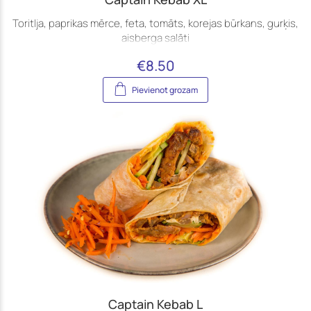
Toritlja, paprikas mērce, feta, tomāts, korejas būrkans, gurķis,
aisberga salāti
€
8.50
Pievienot grozam
Captain Kebab L