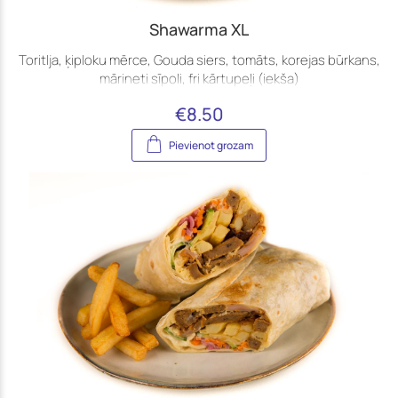
Shawarma XL
Toritlja, ķiploku mērce, Gouda siers, tomāts, korejas būrkans,
mārineti sīpoli, fri kārtupeļi (iekša)
€
8.50
Pievienot grozam