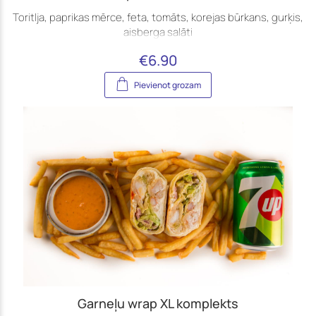
Toritlja, paprikas mērce, feta, tomāts, korejas būrkans, gurķis,
aisberga salāti
€
6.90
Pievienot grozam
Garneļu wrap XL komplekts