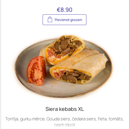
€
8.90
Pievienot grozam
Siera kebabs XL
Toritlja, gurķu mērce, Gouda siers, čedara siers, Feta, tomāts,
cepti sīpoli