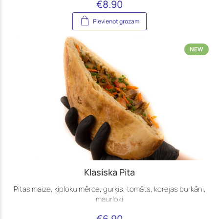
€
8.90
Pievienot grozam
NEW
Klasiska Pita
Pitas maize, ķiploku mērce, gurķis, tomāts, korejas burkāni,
maurloki
€
6.90