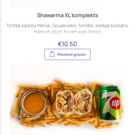
(Jūrmala)
Shawarma XL komplekts
Toritlja, ķiploku mērce, Gouda siers, tomāts, korejas būrkans,
mārineti sīpoli, fri kārtupeļi (iekša)
€
10.50
Pievienot grozam