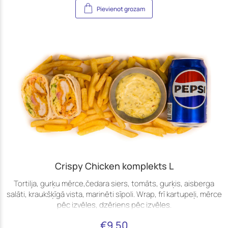
Pievienot grozam
Crispy Chicken komplekts L
Tortilja, gurķu mērce,čedara siers, tomāts, gurķis, aisberga
salāti, kraukšķīgā vista, marinēti sīpoli. Wrap, frī kartupeļi, mērce
pēc izvēles, dzēriens pēc izvēles.
€
9.50