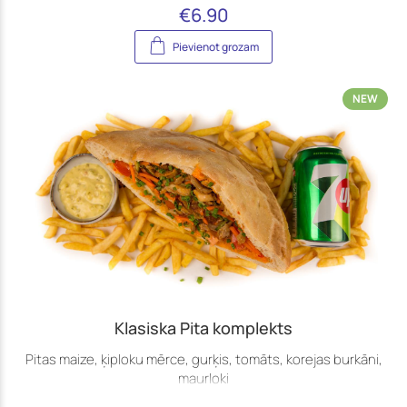
€
6.90
Pievienot grozam
NEW
Klasiska Pita komplekts
Pitas maize, ķiploku mērce, gurķis, tomāts, korejas burkāni,
maurloki