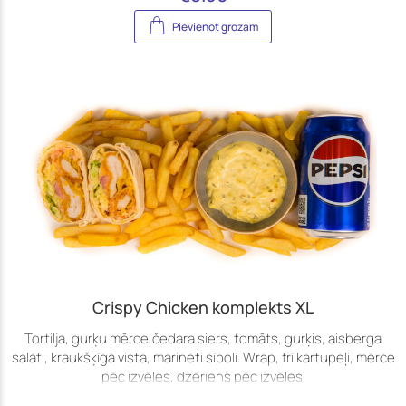
Pievienot grozam
Crispy Chicken komplekts XL
Tortilja, gurķu mērce,čedara siers, tomāts, gurķis, aisberga
salāti, kraukšķīgā vista, marinēti sīpoli. Wrap, frī kartupeļi, mērce
pēc izvēles, dzēriens pēc izvēles.