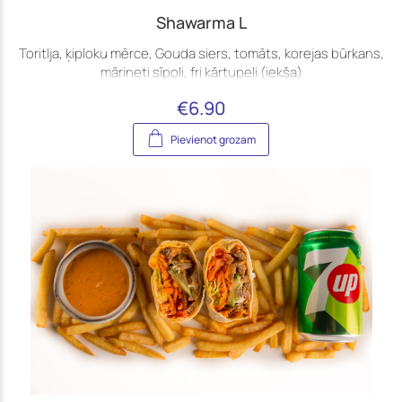
Shawarma L
Toritlja, ķiploku mērce, Gouda siers, tomāts, korejas būrkans,
mārineti sīpoli, fri kārtupeļi (iekša)
€
6.90
Pievienot grozam