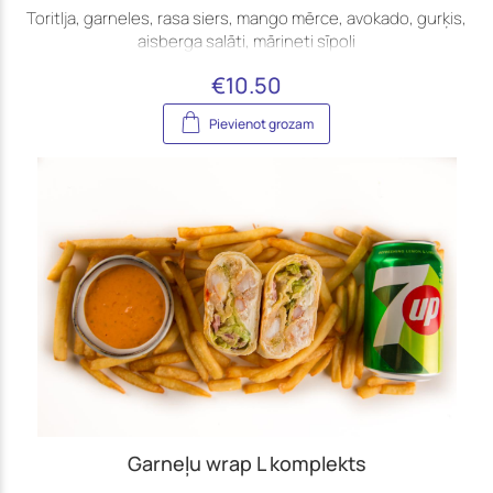
Toritlja, garneles, rasa siers, mango mērce, avokado, gurķis,
aisberga salāti, mārineti sīpoli
€
10.50
Pievienot grozam
Garneļu wrap L komplekts