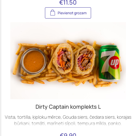
€
11.50
Pievienot grozam
Dirty Captain komplekts L
Vista, tortilla, ķiploku mērce, Gouda siers, čedara siers, korajas
būrkani, tomāti, marīneti sīpoli, tempura mīkla, panko.
€
9.90