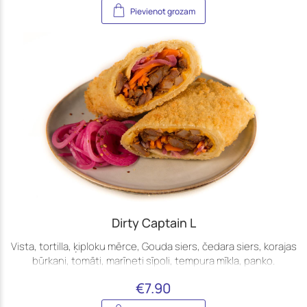
Pievienot grozam
Dirty Captain L
Vista, tortilla, ķiploku mērce, Gouda siers, čedara siers, korajas
būrkani, tomāti, marīneti sīpoli, tempura mīkla, panko.
€
7.90