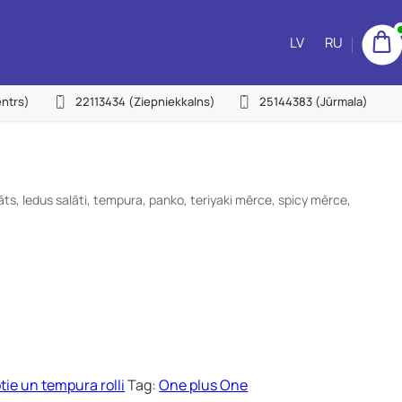
LV
RU
ntrs)
22113434
(Ziepniekkalns)
25144383
(Jūrmala)
āts, ledus salāti, tempura, panko, teriyaki mērce, spicy mērce,
tie un tempura rolli
Tag:
One plus One