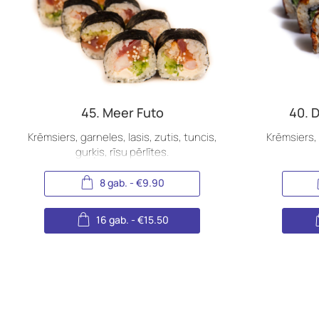
45. Meer Futo
40. 
Krēmsiers, garneles, lasis, zutis, tuncis,
Krēmsiers, 
gurķis, rīsu pērlītes.
8 gab.
-
€
9.90
16 gab.
-
€
15.50