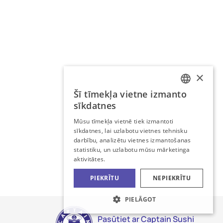
×
Šī tīmekļa vietne izmanto
LATVIAN
sīkdatnes
RUSSIAN
Mūsu tīmekļa vietnē tiek izmantoti
sīkdatnes, lai uzlabotu vietnes tehnisku
darbību, analizētu vietnes izmantošanas
statistiku, un uzlabotu mūsu mārketinga
aktivitātes.
PIEKRĪTU
NEPIEKRĪTU
PIELĀGOT
Pasūtiet ar Captain Sushi