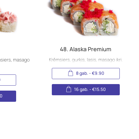
48. Alaska Premium
ēmsiers, masago
Krēmsiers, gurķis, lasis, masago ikri.
8 gab.
-
€
9.90
0
16 gab.
-
€
15.50
50