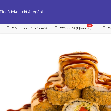
Piegāde
Kontakti
Alergēni
NEW
27755522
(Purvciems)
22155533
(Pļavnieki)
2
(P
(Pļ
(I
(Ju
(C
(Zi