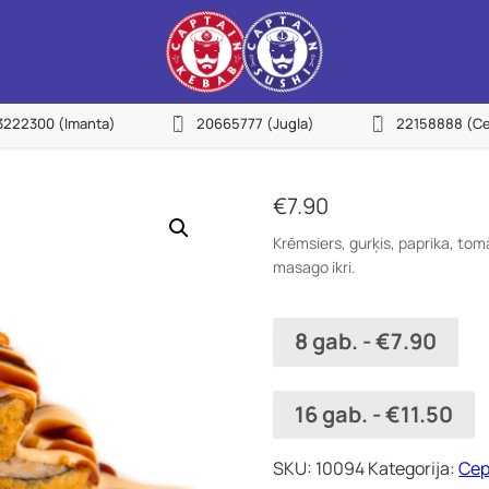
27755522
3222300
(Imanta)
20665777
(Jugla)
22158888
(Ce
urvciems)
NEW
22155533
avnieki)
€
7.90
23222300
Krēmsiers, gurķis, paprika, tom
manta)
masago ikri.
20665777
gla)
8 gab.
-
€
7.90
22158888
entrs)
16 gab.
-
€
11.50
22113434
epniekkalns)
SKU:
10094
Kategorija:
Cep
25144383