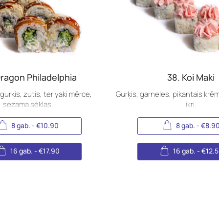
Dragon Philadelphia
38. Koi Maki
gurķis, zutis, teriyaki mērce,
Gurķis, garneles, pikantais kr
sezama sēklas.
ikri.
8 gab.
-
€
10.90
8 gab.
-
€
8.9
16 gab.
-
€
17.90
16 gab.
-
€
12.