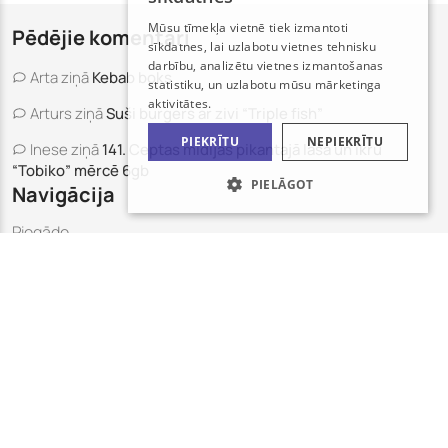
RUSSIAN
Mūsu tīmekļa vietnē tiek izmantoti
Pēdējie komentāri
sīkdatnes, lai uzlabotu vietnes tehnisku
darbību, analizētu vietnes izmantošanas
Arta
ziņā
Kebab boks
statistiku, un uzlabotu mūsu mārketinga
aktivitātes.
Arturs
ziņā
Suši burgers ar zivi “Triple fish”
PIEKRĪTU
NEPIEKRĪTU
Inese
ziņā
141. Ceptas mīdijas pikantajā laša un ikru
“Tobiko” mērcē 6gb
PIELĀGOT
Navigācija
Piegāde
Kontakti
Alergēni
Pasūtīt
Suši komplekti
Kebabi un komplekti
Pasūtiet ar Captain Sushi