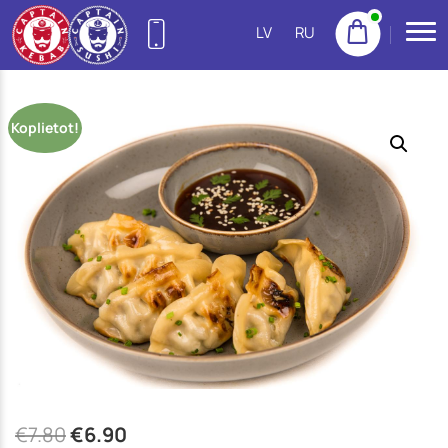
LV
RU
27755522
(Purvciems)
Koplietot!
NEW
22155533
(Pļavnieki)
23222300
(Imanta)
20665777
(Jugla)
22158888
(Centrs)
22113434
(Ziepniekkalns)
€
7.80
€
6.90
25144383