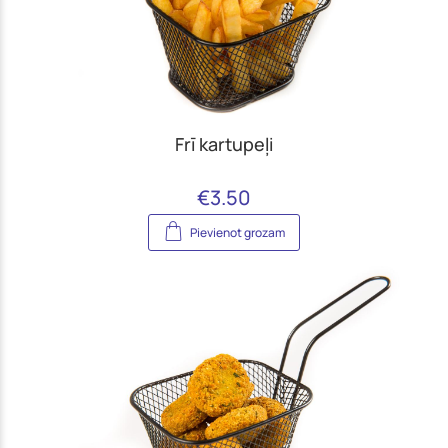
Frī kartupeļi
€
3.50
Pievienot grozam