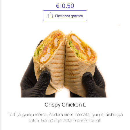
€
10.50
Pievienot grozam
Crispy Chicken L
Tortilja, gurķu mērce, čedara siers, tomāts, gurķis, aisberga
salāti, kraukšķīgā vista, marinēti sīpoli.