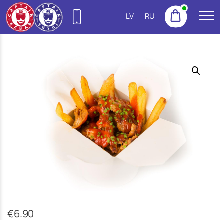
LV
RU
27755522
(Purvciems)
NEW
22155533
(Pļavnieki)
23222300
(Imanta)
20665777
(Jugla)
22158888
(Centrs)
22113434
(Ziepniekkalns)
€
6.90
25144383