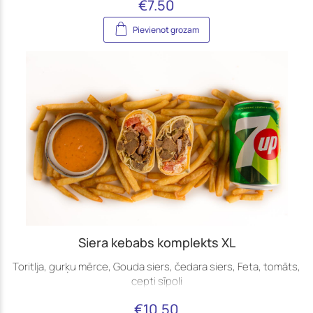
€
7.50
Pievienot grozam
Siera kebabs komplekts XL
Toritlja, gurķu mērce, Gouda siers, čedara siers, Feta, tomāts,
cepti sīpoli
€
10.50