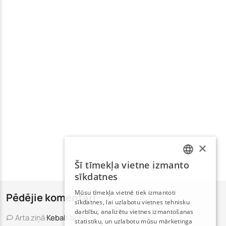
×
Šī tīmekļa vietne izmanto
LATVIAN
sīkdatnes
RUSSIAN
Mūsu tīmekļa vietnē tiek izmantoti
Pēdējie komentāri
sīkdatnes, lai uzlabotu vietnes tehnisku
darbību, analizētu vietnes izmantošanas
Arta
ziņā
Kebab boks
statistiku, un uzlabotu mūsu mārketinga