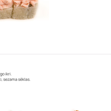
ūrmala)
o ikri.
i, sezama sēklas.