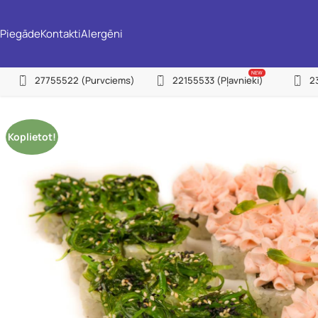
Piegāde
Kontakti
Alergēni
NEW
27755522
(Purvciems)
22155533
(Pļavnieki)
2
(P
(Pļ
Koplietot!
(I
(Ju
(C
(Zi