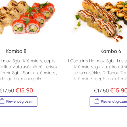
Kombo 8
Kombo 4
t maki 8gb - Krēmsiers, cepts
1. Captain's Hot maki 8gb - Lasis
 dilles, vista asā mērcē, teriyaki
Krēmsiers, gurķis, pikantā s
b - Surimi, krēmsiers ,
sezama sēklas. 2. Tanuki Te
do, gurķis, masago ikri.
Krēmsiers, cepts lasis, tomāt
tempura, panko, teriyaki mērce
€
15.90
€
15.9
€
17.50
€
17.50
Pievienot grozam
Pievienot groza