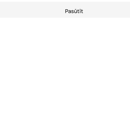
Pasūtīt
Suši komplekti
Kebabi un komplekti