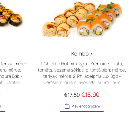
Kombo 7
 terijaki mērcē,
1. Chicken Hot maki 8gb - Krēmsiers, vista,
iera mērce,
tomāts, sezama sēklas, pikantā siera mērce,
mpura 8gb -
teriyaki mērce. 2. Philadelphia Lux 8gb -
i, baziliks,
Krēmsiers, gurķis, avokado, surimi, lasis.
, spicy mērce.
0
€
15.90
€
17.50
m
Pievienot grozam