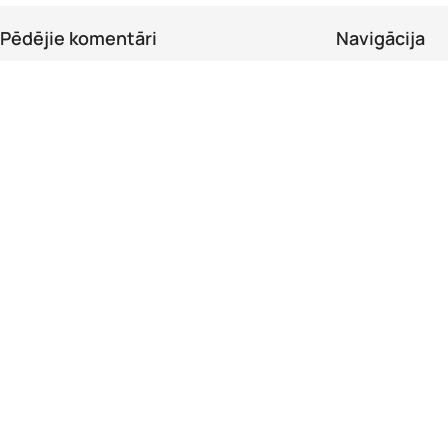
Pēdējie komentāri
Navigācija
Piegāde
Arta
ziņā
Kebab boks
Kontakti
Arturs
ziņā
Suši burgers ar zivi “Triple fish”
Alergēni
Inese
ziņā
141. Ceptas mīdijas pikantajā
laša un ikru “Tobiko” mērcē 6gb
Abonējiet mūsu Jaunumus
Esiet pirmais, kas uzzina par mūsu jauniem piedāvājumiem.
CaptainSushi.lv © Visas tiesības aizsargātas