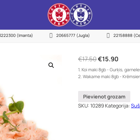
27755522
3222300
(Imanta)
20665777
(Jugla)
22158888
(Ce
urvciems)
NEW
22155533
avnieki)
€
17.50
€
15.90
23222300
1. Koi maki 8gb - Gurķis, garnel
manta)
2. Wakame maki 8gb - Krēmsiers
20665777
gla)
Pievienot grozam
22158888
SKU:
10289
Kategorija:
Suš
entrs)
22113434
epniekkalns)
25144383