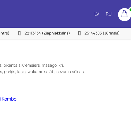
LV
RU
ntrs)
22113434
(Ziepniekkalns)
25144383
(Jūrmala)
es, pikantais Krēmsiers, masago ikri.
, gurķis, lasis, wakame salāti, sezama sēklas.
i Kombo