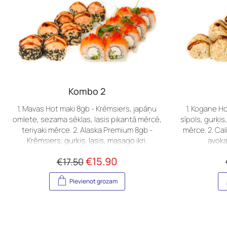
Kombo 2
1. Mavas Hot maki 8gb - Krēmsiers, japāņu
1. Kogane Ho
omlete, sezama sēklas, lasis pikantā mērcē,
sīpols, gurķis,
teriyaki mērce. 2. Alaska Premium 8gb -
mērce. 2. California 8g
Krēmsiers, gurķis, lasis, masago ikri.
avoka
€
15.90
€
17.50
Pievienot grozam