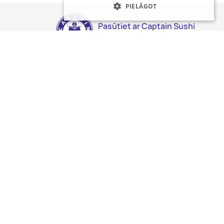
PIELĀGOT
Pasūtiet ar Captain Sushi
piegādi!
Sekojiet mums līdzi sociālajos tīklos:
Privātuma politika