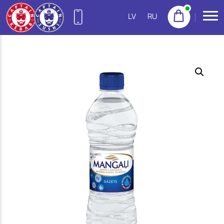
LV
RU
27755522
(Purvciems)
NEW
22155533
(Pļavnieki)
23222300
(Imanta)
20665777
(Jugla)
22158888
(Centrs)
22113434
(Ziepniekkalns)
25144383