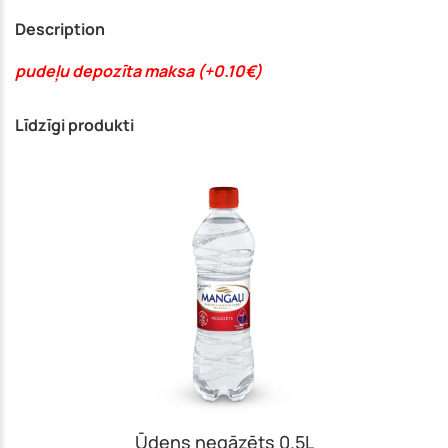
Description
pudeļu depozīta maksa (+0.10€)
Līdzīgi produkti
Ūdens negāzēts 0.5L