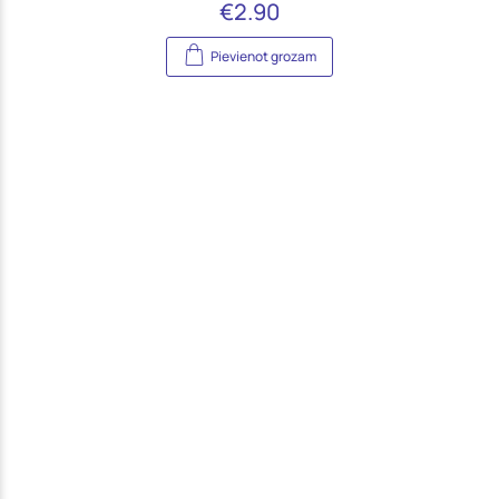
€
2.90
Pievienot grozam