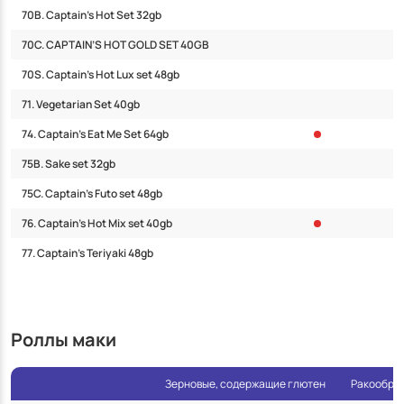
70B. Captain’s Hot Set 32gb
70C. CAPTAIN’S HOT GOLD SET 40GB
70S. Captain’s Hot Lux set 48gb
71. Vegetarian Set 40gb
74. Captain’s Eat Me Set 64gb
75B. Sake set 32gb
75C. Captain’s Futo set 48gb
76. Captain’s Hot Mix set 40gb
77. Captain’s Teriyaki 48gb
Роллы маки
Зерновые, содержащие глютен
Ракообраз