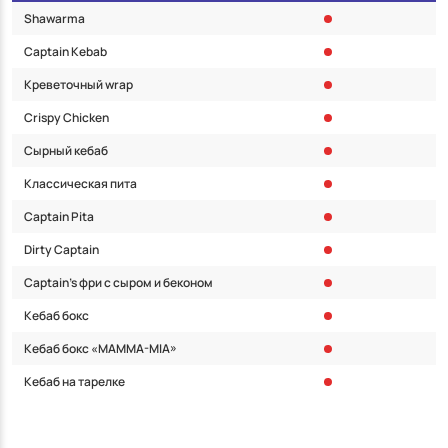
Shawarma
Captain Kebab
Креветочный wrap
Crispy Chicken
Сырный кебаб
Классическая пита
Captain Pita
Dirty Captain
Captain’s фри с сыром и беконом
Кебаб бокс
Кебаб бокс «MAMMA-MIA»
Кебаб на тарелке