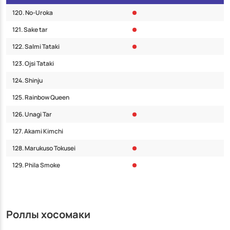
120. No-Uroka
121. Sake tar
122. Salmi Tataki
123. Ojsi Tataki
124. Shinju
125. Rainbow Queen
126. Unagi Tar
127. Akami Kimchi
128. Marukuso Tokusei
129. Phila Smoke
Роллы хосомаки