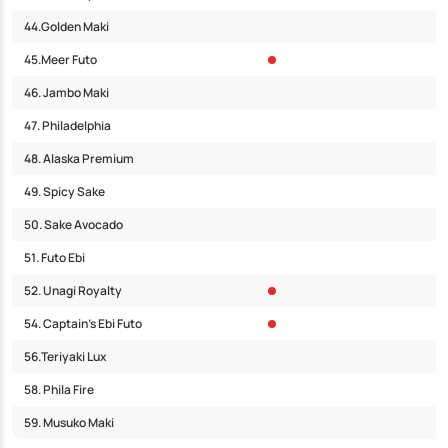
44.Golden Maki
45.Meer Futo
46. Jambo Maki
47. Philadelphia
48. Alaska Premium
49. Spicy Sake
50. Sake Avocado
51. Futo Ebi
52. Unagi Royalty
54. Captain’s Ebi Futo
56.Teriyaki Lux
58. Phila Fire
59. Musuko Maki