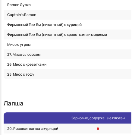
Ramen Gyoza
Captainʼs Ramen
Фирменный Том Ям (пикантный) с курицей
Фирменный Том Ям (пикантный) с креветками и мидиями
Мисо с угрем
27. Мисо с лососем
26. Мисо с креветками
25. Мисо с тофу
Лапша
Зерновые, содержащие глютен
20. Рисовая лапша с курицей