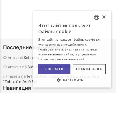
×
Этот сайт использует
LATVIAN
файлы cookie
RUSSIAN
Этот сайт использует файлы cookie для
улучшения взаимодействия с
Последние комментарии
пользователем, анализа статистики
использования сайта, и улучшения
Arta
ziņā
Kebab boks
маркетинговых активностей.
Arturs
ziņā
Suši burgers ar zivi “Triple fish”
СОГЛАСЕН
ОТКАЗЫВАЮСЬ
Inese
ziņā
141. Ceptas mīdijas pikantajā laša un ikru
НАСТРОИТЬ
“Tobiko” mērcē 6gb
Навигация
Доставка
Контакты
Аллергены