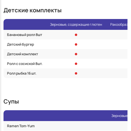
Детские комплекты
Зерновые, содержащие глютен
Ракообразны
Банановый ролл 8шт
Детский бургер
Детский комплект
Ролл с сосиской 8шт.
Ролл рыбка 16 шт.
Супы
Зерновые, 
Ramen Tom-Yum