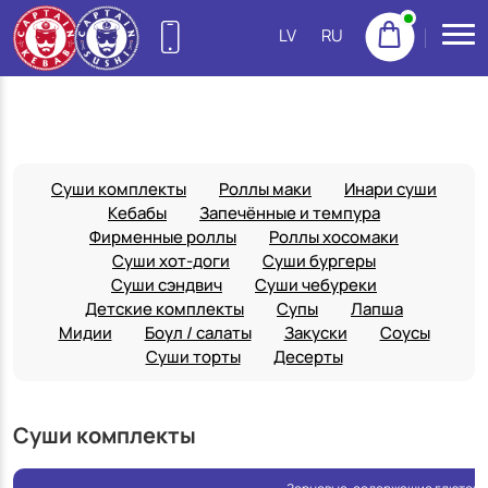
LV
RU
27755522
(Purvciems)
NEW
22155533
Суши комплекты
Роллы маки
Инари суши
(Pļavnieki)
Кебабы
Запечённые и темпура
23222300
Фирменные роллы
Роллы хосомаки
(Imanta)
Суши хот-доги
Суши бургеры
Суши сэндвич
Суши чебуреки
20665777
Детские комплекты
Супы
Лапша
(Jugla)
Мидии
Боул / салаты
Закуски
Соусы
22158888
Суши торты
Десерты
(Centrs)
22113434
Суши комплекты
(Ziepniekkalns)
25144383