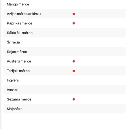
Mango mērce
Āzijas mērce ar kinzu
Paprikas mērce
Sālda čiļi mērce
Šriračia
Sojas mērce
Austeru mērce
Terijaki mērce
Ingvers
Vasabi
Sezama mērce
Majonēze