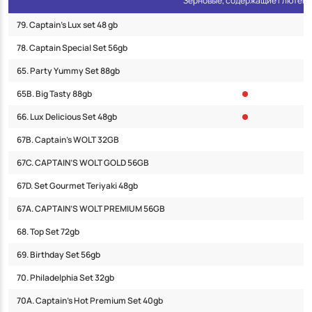
Зерновые, содержащие глютен
(Jūrmala)
79. Captain’s Lux set 48 gb
78. Captain Special Set 56gb
65. Party Yummy Set 88gb
65B. Big Tasty 88gb
66. Lux Delicious Set 48gb
67B. Captain’s WOLT 32GB
67C. CAPTAIN’S WOLT GOLD 56GB
67D. Set Gourmet Teriyaki 48gb
67А. CAPTAIN’S WOLT PREMIUM 56GB
68. Top Set 72gb
69. Birthday Set 56gb
70. Philadelphia Set 32gb
70A. Captain’s Hot Premium Set 40gb