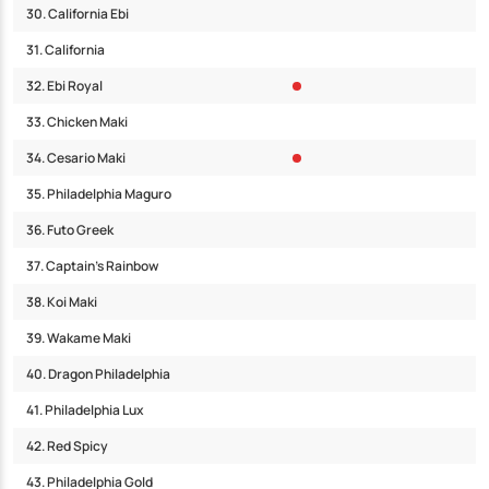
30. California Ebi
31. California
32. Ebi Royal
33. Chicken Maki
34. Cesario Maki
35. Philadelphia Maguro
36. Futo Greek
37. Captain’s Rainbow
38. Koi Maki
39. Wakame Maki
40. Dragon Philadelphia
41. Philadelphia Lux
42. Red Spicy
43. Philadelphia Gold