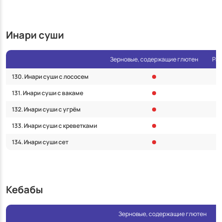
Инари суши
Зерновые, содержащие глютен
Рак
130. Инари суши с лососем
131. Инари суши с вакаме
132. Инари суши с угрём
133. Инари суши с креветками
134. Инари суши сет
Кебабы
Зерновые, содержащие глютен