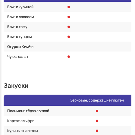
Bowl с курицей
Bowl с лососем
Bowl с тофу
Bowl с тунцом
Огурцы КимЧи
Чукка салат
Закуски
Зерновые, содержащие глютен
Р
Пельмени гёдза с уткой
Картофель фри
Куриные нагетсы