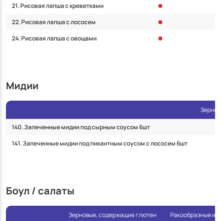
21. Рисовая лапша с креветками
22. Рисовая лапша с лососем
24. Рисовая лапша с овощами
Мидии
Зернов
140. Запеченные мидии под сырным соусом 6шт
141. Запеченные мидии под пикантным соусом с лососем 6шт
Боул / салаты
Зерновые, содержащие глютен
Ракообразные и и