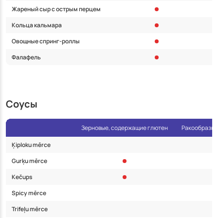
Жареный сыр с острым перцем
Кольца кальмара
Овощные спринг-роллы
Фалафель
Соусы
Зерновые, содержащие глютен
Ракообразны
Ķiploku mērce
Gurķu mērce
Kečups
Spicy mērce
Trifeļu mērce