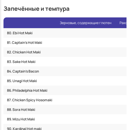
Запечённые и темпура
Зерновые, содержащие глютен
Ракоо
80. Ebi Hot Maki
81. Captain’s Hot Maki
82. Chicken Hot Maki
83. Sake Hot Maki
84. Captain’s Bacon
85. Unagi Hot Maki
86. Philadelphia Hot Maki
87. Chicken Spicy Hosomaki
88. Sora Hot Maki
89. Mizu Hot Maki
90. Kardinal Hot maki