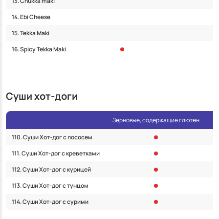
13. Chukka maki
14. Ebi Cheese
15. Tekka Maki
16. Spicy Tekka Maki
Суши хот-доги
Зерновые, содержащие глютен
Р
110. Суши Хот-дог с лососем
111. Суши Хот-дог с креветками
112. Суши Хот-дог с курицей
113. Суши Хот-дог с тунцом
114. Суши Хот-дог с сурими