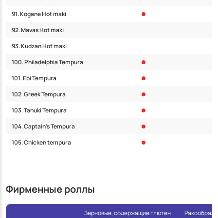
91. Kogane Hot maki
92. Mavas Hot maki
93. Kudzan Hot maki
100. Philadelphia Tempura
101. Ebi Tempura
102. Greek Tempura
103. Tanuki Tempura
104. Captain’s Tempura
105. Chicken tempura
Фирменные роллы
Зерновые, содержащие глютен
Ракообразны