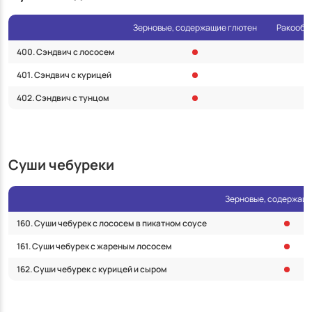
Зерновые, содержащие глютен
Ракообра
400. Сэндвич с лососем
401. Сэндвич с курицей
402. Cэндвич с тунцом
Суши чебуреки
Зерновые, содержащ
160. Суши чебурек с лососем в пикатном соусе
161. Суши чебурек с жареным лососем
162. Суши чебурек с курицей и сыром