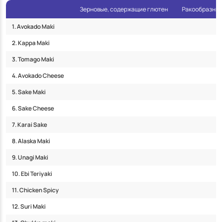
Зерновые, содержащие глютен
Ракообразные
1. Avokado Maki
2. Kappa Maki
3. Tomago Maki
4. Avokado Cheese
5. Sake Maki
6. Sake Cheese
7. Karai Sake
8. Alaska Maki
9. Unagi Maki
10. Ebi Teriyaki
11. Chicken Spicy
12. Suri Maki