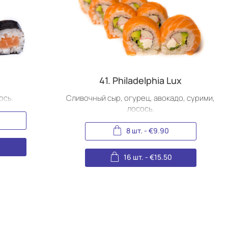
41. Philadelphia Lux
ось.
Сливочный сыр, огурец, авокадо, сурими,
лосось.
8 шт.
-
€
9.90
0
16 шт.
-
€
15.50