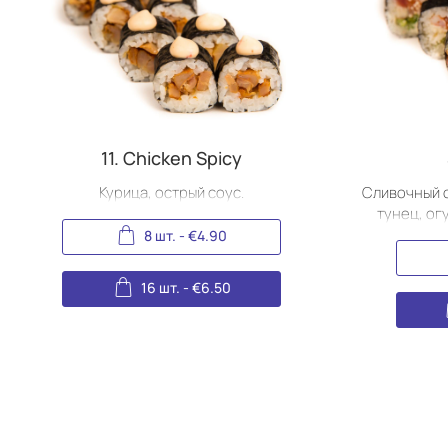
11. Chicken Spicy
Курица, острый соус.
Сливочный с
тунец, ог
8 шт.
-
€
4.90
16 шт.
-
€
6.50