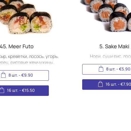
45. Meer Futo
5. Sake Maki
ыр, креветки, лосось, угорь,
Нори, суши рис, лос
урец, рисовые жемчужины..
8 шт.
-
€
5.90
8 шт.
-
€
9.90
16 шт.
-
€
7.9
16 шт.
-
€
15.50