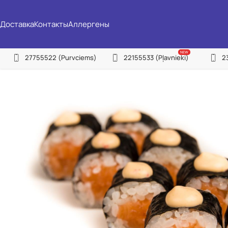
Доставка
Контакты
Аллергены
NEW
27755522
(Purvciems)
22155533
(Pļavnieki)
2
(P
(Pļ
(I
(Ju
(C
(Zi