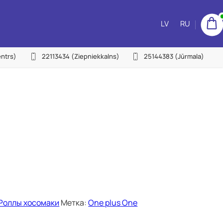
LV
RU
ntrs)
22113434
(Ziepniekkalns)
25144383
(Jūrmala)
Роллы хосомаки
Метка:
One plus One