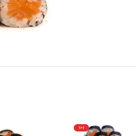
ūrmala)