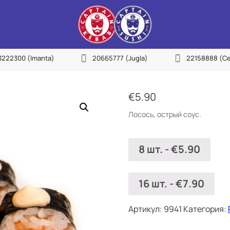
27755522
3222300
(Imanta)
20665777
(Jugla)
22158888
(Ce
urvciems)
NEW
22155533
avnieki)
€
5.90
23222300
Лосось, острый соус.
manta)
20665777
8 шт.
-
€
5.90
gla)
22158888
entrs)
16 шт.
-
€
7.90
22113434
epniekkalns)
Артикул:
9941
Категория:
25144383