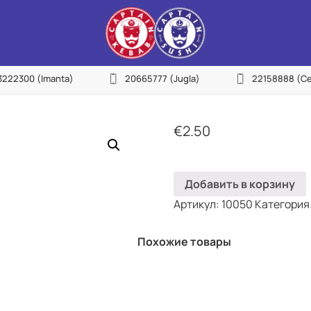
27755522
3222300
(Imanta)
20665777
(Jugla)
22158888
(Ce
urvciems)
NEW
22155533
avnieki)
€
2.50
23222300
manta)
Добавить в корзину
20665777
Артикул:
10050
Категория
gla)
22158888
Похожие товары
entrs)
22113434
epniekkalns)
25144383