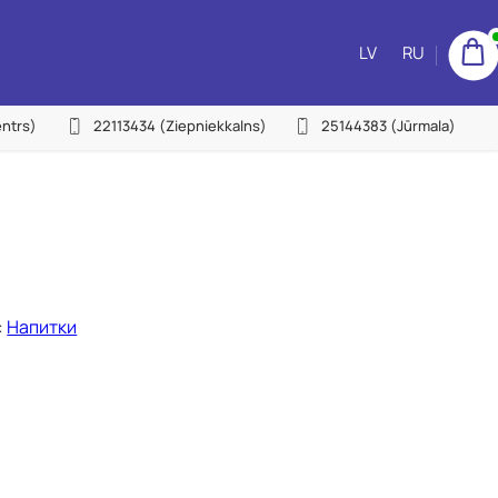
LV
RU
ntrs)
22113434
(Ziepniekkalns)
25144383
(Jūrmala)
:
Напитки