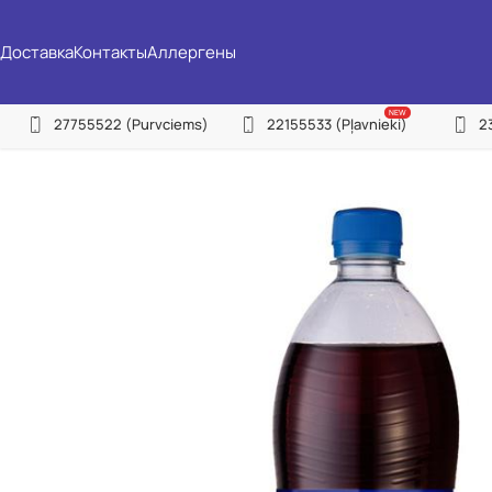
Доставка
Контакты
Аллергены
NEW
27755522
(Purvciems)
22155533
(Pļavnieki)
2
(P
(Pļ
(I
(Ju
(C
(Zi