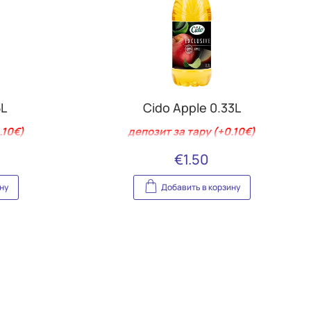
5L
Cido Apple 0.33L
.10€)
депозит за тару (+0.10€)
€
1.50
ну
Добавить в корзину