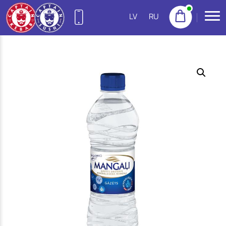
LV
RU
27755522
(Purvciems)
NEW
22155533
(Pļavnieki)
23222300
(Imanta)
20665777
(Jugla)
22158888
(Centrs)
22113434
(Ziepniekkalns)
25144383