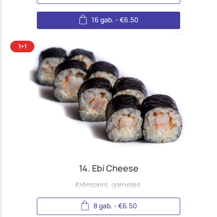
16 gab.
-
€
6.50
14. Ebi Cheese
Krēmsiers, garneles.
8 gab.
-
€
6.50