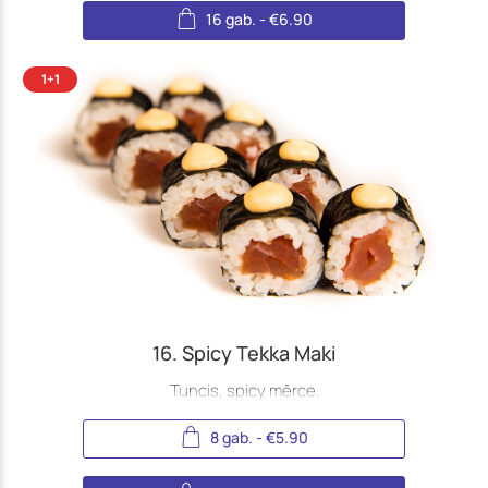
16 gab.
-
€
6.90
16. Spicy Tekka Maki
Tuncis, spicy mērce.
8 gab.
-
€
5.90