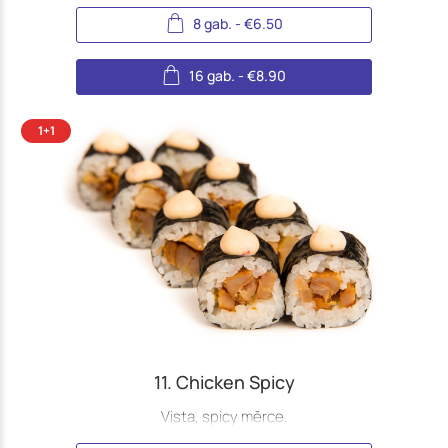
8 gab.
-
€
6.50
16 gab.
-
€
8.90
11. Chicken Spicy
Vista, spicy mērce.