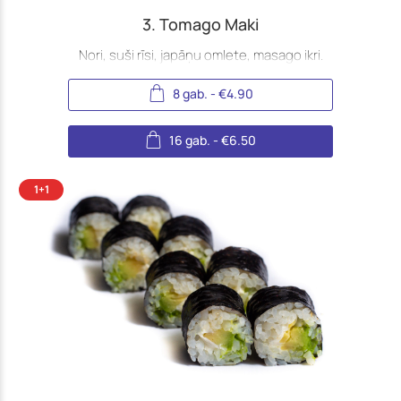
3. Tomago Maki
Nori, suši rīsi, japāņu omlete, masago ikri.
8 gab.
-
€
4.90
16 gab.
-
€
6.50