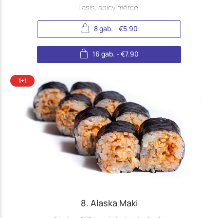
Lasis, spicy mērce.
8 gab.
-
€
5.90
16 gab.
-
€
7.90
8. Alaska Maki