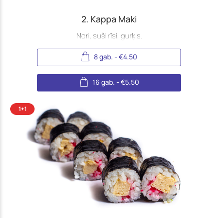
2. Kappa Maki
Nori, suši rīsi, gurķis.
8 gab.
-
€
4.50
16 gab.
-
€
5.50