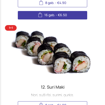
8 gab.
-
€
4.90
16 gab.
-
€
6.50
12. Suri Maki
Nori, suši rīsi, surimi, gurķis.