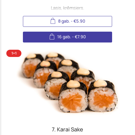
Lasis, krēmsiers.
8 gab.
-
€
5.90
16 gab.
-
€
7.90
7. Karai Sake