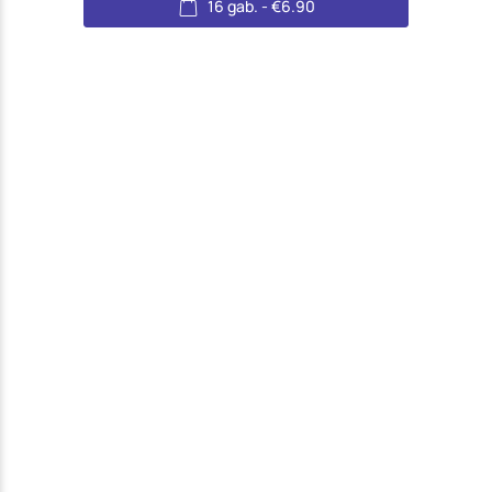
16 gab.
-
€
6.90