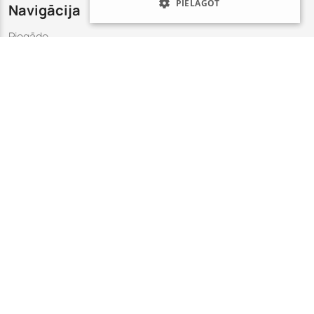
PIELĀGOT
Navigācija
Piegāde
Kontakti
Alergēni
Pasūtīt
Suši komplekti
Kebabi un komplekti
Pasūtiet ar Captain Sushi
piegādi!
Sekojiet mums līdzi sociālajos tīklos:
Abonējiet mūsu Jaunumus