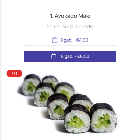
(Jūrmala)
1. Avokado Maki
Nori, suši rīsi, avokado.
8 gab.
-
€
4.90
16 gab.
-
€
6.50