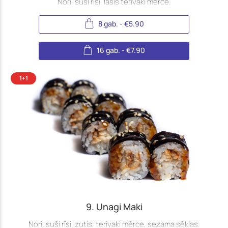
Nori, suši rīsi, lasis teriyaki mērcē.
8 gab.
-
€
5.90
16 gab.
-
€
7.90
9. Unagi Maki
Nori, suši rīsi, zutis, teriyaki mērce, sezama sēklas.