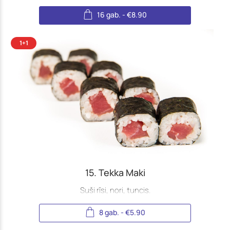
16 gab.
-
€
8.90
15. Tekka Maki
Suši rīsi, nori, tuncis.
8 gab.
-
€
5.90