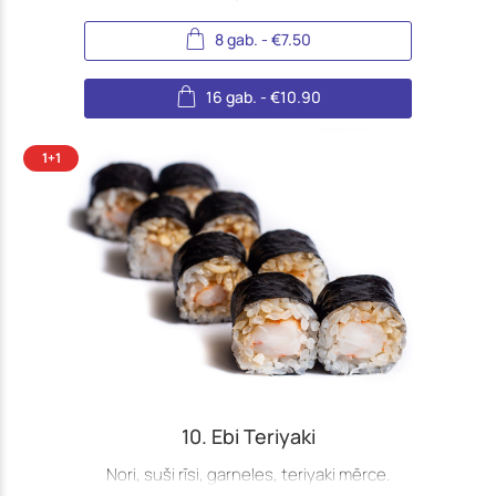
8 gab.
-
€
7.50
16 gab.
-
€
10.90
10. Ebi Teriyaki
Nori, suši rīsi, garneles, teriyaki mērce.