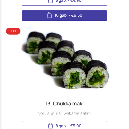
8 gab.
-
€
4.90
16 gab.
-
€
6.50
13. Chukka maki
Nori, suši rīsi, wakame salāti.
8 gab.
-
€
5.90