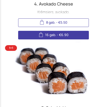
4. Avokado Cheese
Krēmsiers, avokado.
8 gab.
-
€
5.50
16 gab.
-
€
6.90