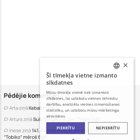
×
Šī tīmekļa vietne izmanto
LATVIAN
sīkdatnes
RUSSIAN
Mūsu tīmekļa vietnē tiek izmantoti
Pēdējie komentāri
sīkdatnes, lai uzlabotu vietnes tehnisku
darbību, analizētu vietnes izmantošanas
Arta
ziņā
Kebab boks
statistiku, un uzlabotu mūsu mārketinga
aktivitātes.
Arturs
ziņā
Suši burgers ar zivi “Triple fish”
PIEKRĪTU
NEPIEKRĪTU
Inese
ziņā
141. Ceptas mīdijas pikantajā laša un ikru
“Tobiko” mērcē 6gb