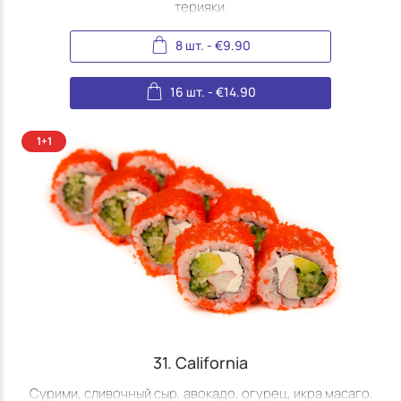
терияки.
8 шт.
-
€
9.90
16 шт.
-
€
14.90
31. California
Сурими, сливочный сыр, авокадо, огурец, икра масаго.