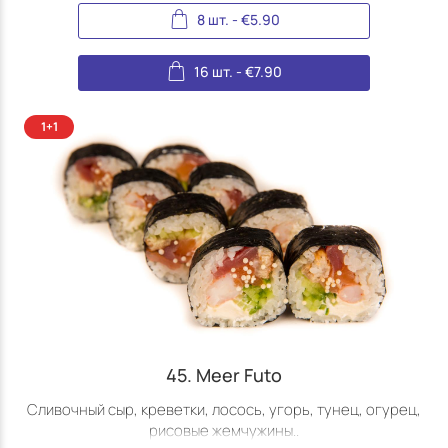
8 шт.
-
€
5.90
16 шт.
-
€
7.90
45. Meer Futo
Сливочный сыр, креветки, лосось, угорь, тунец, огурец,
рисовые жемчужины..