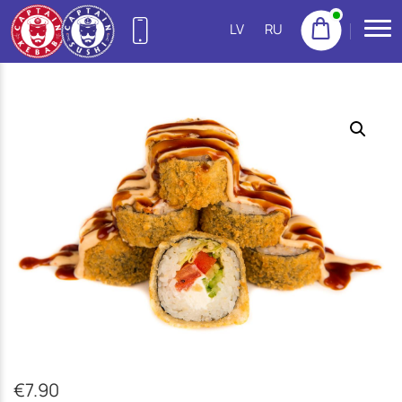
LV
RU
27755522
(Purvciems)
NEW
22155533
(Pļavnieki)
23222300
(Imanta)
20665777
(Jugla)
22158888
(Centrs)
22113434
(Ziepniekkalns)
€
7.90
25144383