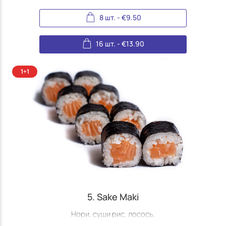
8 шт.
-
€
9.50
16 шт.
-
€
13.90
5. Sake Maki
Нори, суши рис, лосось.