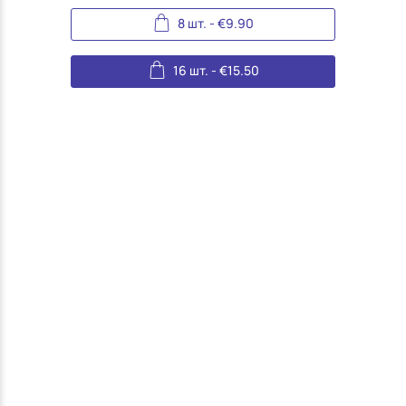
8 шт.
-
€
9.90
16 шт.
-
€
15.50