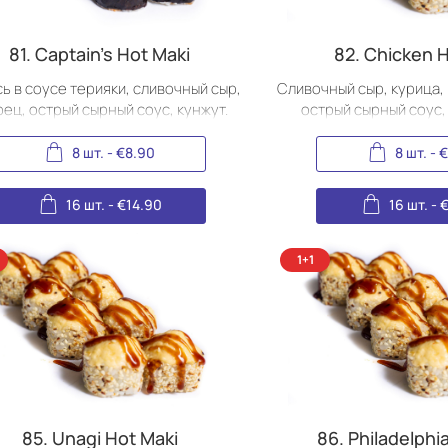
(Jūrmala)
81. Captain's Hot Maki
82. Chicken 
ь в соусе терияки, сливочный сыр,
Сливочный сыр, курица,
рец, острый сырный соус, кунжут.
острый сырный соус,
8 шт.
-
€
8.90
8 шт.
-
€
16 шт.
-
€
14.90
16 шт.
-
85. Unagi Hot Maki
86. Philadelphi