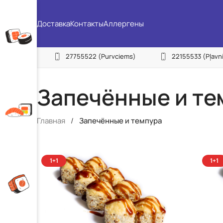
Доставка
Контакты
Аллергены
27755522
(Purvciems)
22155533
(Pļavn
Запечённые и те
Главная
/
Запечённые и темпура