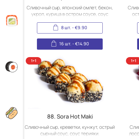
Сливочный сыр, японский омлет, бекон,
Слив
укроп, курица в остром соусе, соус
ос
терияки.
8 шт.
-
€
9.90
16 шт.
-
€
14.90
88. Sora Hot Maki
Сливочный сыр, креветки, кунжут, острый
Слив
сырный соус, соус терияки.
лосо