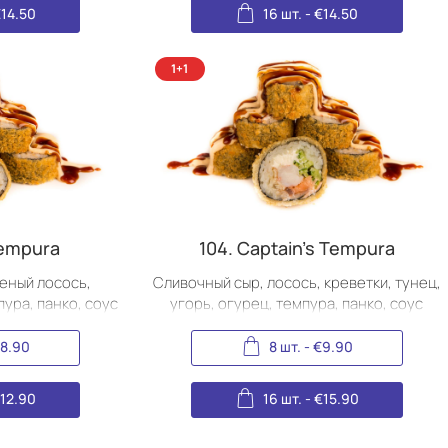
€
14.50
16 шт.
-
€
14.50
Tempura
104. Captain's Tempura
еный лосось,
Сливочный сыр, лосось, креветки, тунец,
пура, панко, соус
угорь, огурец, темпура, панко, соус
, икра масаго.
терияки, острый соус, икра масаго.
8.90
8 шт.
-
€
9.90
€
12.90
16 шт.
-
€
15.90