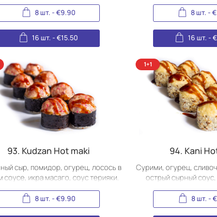
терияки
8 шт.
-
€
9.90
8 шт.
-
€
16 шт.
-
€
15.50
16 шт.
-
93. Kudzan Hot maki
94. Kani Ho
ный сыр, помидор, огурец, лосось в
Сурими, огурец, сливоч
 соусе, икра масаго, соус терияки.
острый сырный соус,
8 шт.
-
€
9.90
8 шт.
-
€