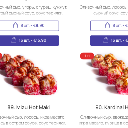
очный сыр, угорь, огурец, кунжут,
Сливочный сыр, лосось,
трый сырный соус, соус терияки.
сырный соус, соу
8 шт.
-
€
9.90
8 шт.
-
€
16 шт.
-
€
15.90
16 шт.
-
89. Mizu Hot Maki
90. Kardinal 
очный сыр, лосось, икра масаго,
Сливочный сыр, авокадо
сь в остром соусе, соус терияки.
икра масаго, курица в о