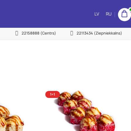
LV
RU
22158888
(Centrs)
22113434
(Ziepniekkalns)