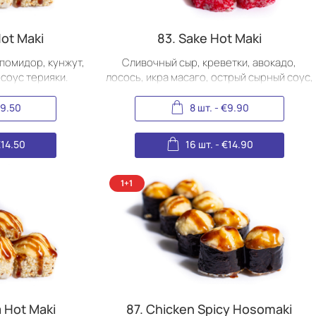
Hot Maki
83. Sake Hot Maki
 помидор, кунжут,
Сливочный сыр, креветки, авокадо,
 соус терияки.
лосось, икра масаго, острый сырный соус,
соус терияки.
9.50
8 шт.
-
€
9.90
€
14.50
16 шт.
-
€
14.90
a Hot Maki
87. Chicken Spicy Hosomaki