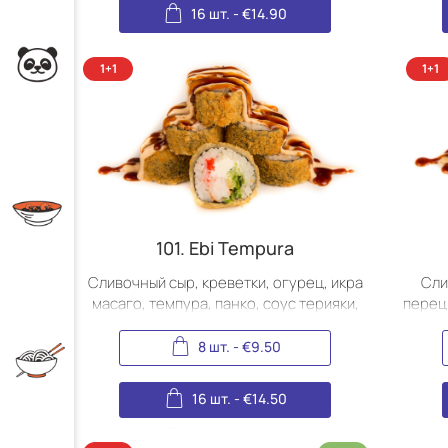
16 шт.
-
€
14.90
101. Ebi Tempura
Сливочный сыр, креветки, огурец, икра
Сли
масаго, темпура, панко, соус терияки,
перец,
соус спайси, икра масаго.
панко
8 шт.
-
€
9.50
16 шт.
-
€
14.50