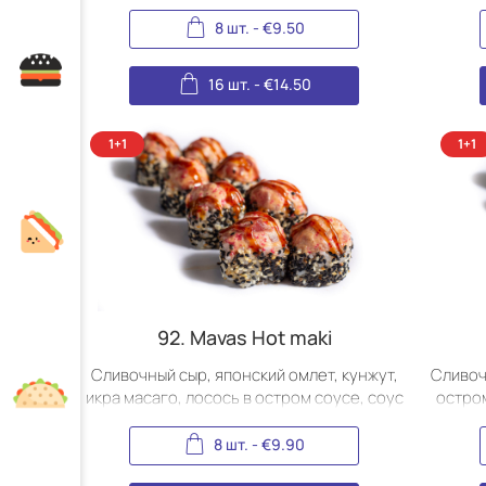
8 шт.
-
€
9.50
16 шт.
-
€
14.50
92. Mavas Hot maki
Сливочный сыр, японский омлет, кунжут,
Сливоч
икра масаго, лосось в остром соусе, соус
остром
терияки.
8 шт.
-
€
9.90