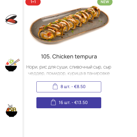
NEW
105. Chicken tempura
Нори, рис для суши, сливочный сыр, сыр
чеддер, помидор, курица в панировке
панко, острый соус, соус терияки, сибулет
8 шт.
-
€
8.50
16 шт.
-
€
13.50