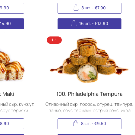
.
терияки.
9.90
8 шт.
-
€
7.90
€
14.90
16 шт.
-
€
13.90
t Maki
100. Philadelphia Tempura
ный сыр, кунжут,
Сливочный сыр, лосось, огурец, темпура,
 соус терияки.
панко, соус терияки, острый соус, икра
масаго.
8.90
8 шт.
-
€
9.50