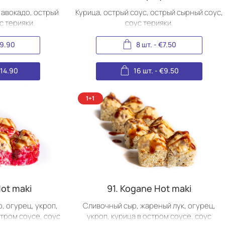
 авокадо, острый
Курица, острый соус, острый сырный соус,
с терияки.
соус терияки.
9.90
8 шт.
-
€
7.50
€
14.90
16 шт.
-
€
9.50
Hot maki
91. Kogane Hot maki
, огурец, укроп,
Сливочный сыр, жареный лук, огурец,
стром соусе, соус
укроп, курица в остром соусе, соус