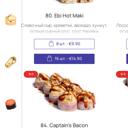
80. Ebi Hot Maki
Сливочный сыр, креветки, авокадо, кунжут,
Лосос
острый сырный соус, соус терияки.
огу
8 шт.
-
€
9.90
16 шт.
-
€
14.90
84. Captain's Bacon