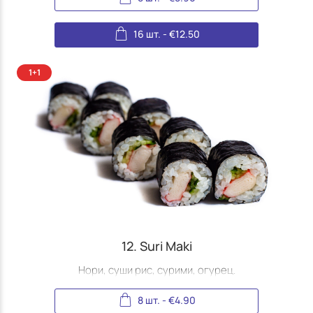
16 шт.
-
€
12.50
12. Suri Maki
Нори, суши рис, сурими, огурец.
8 шт.
-
€
4.90