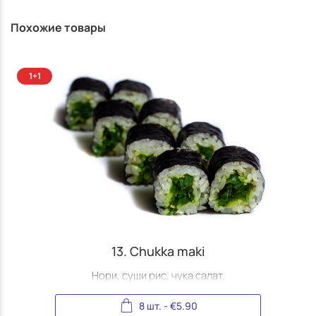
Похожие товары
13. Chukka maki
Нори, суши рис, чука салат.
8 шт.
-
€
5.90