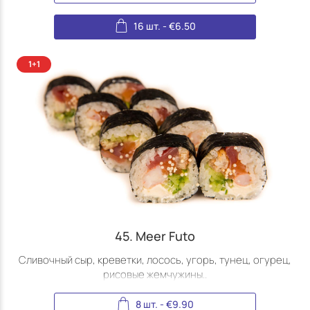
16 шт.
-
€
6.50
45. Meer Futo
Сливочный сыр, креветки, лосось, угорь, тунец, огурец,
рисовые жемчужины..
8 шт.
-
€
9.90