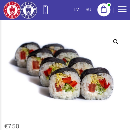
LV
RU
27755522
(Purvciems)
NEW
22155533
(Pļavnieki)
23222300
(Imanta)
20665777
(Jugla)
22158888
(Centrs)
22113434
(Ziepniekkalns)
€
7.50
25144383