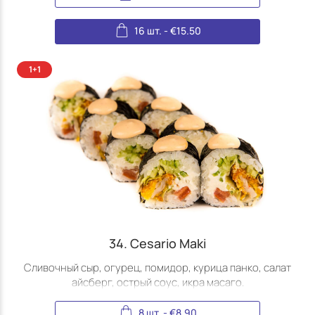
16 шт.
-
€
15.50
34. Cesario Maki
Сливочный сыр, огурец, помидор, курица панко, салат
айсберг, острый соус, икра масаго.
8 шт.
-
€
8.90