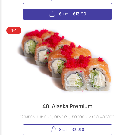
16 шт.
-
€
13.90
48. Alaska Premium
Сливочный сыр, огурец, лосось, икра масаго.
8 шт.
-
€
9.90