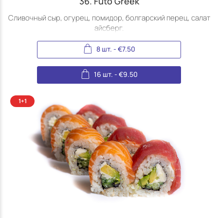
36. Futo Greek
Сливочный сыр, огурец, помидор, болгарский перец, салат
айсберг.
8 шт.
-
€
7.50
16 шт.
-
€
9.50