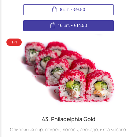
8 шт.
-
€
9.50
16 шт.
-
€
14.50
43. Philadelphia Gold
Сливочный сыр, огурец, лосось, авокадо, икра масаго.