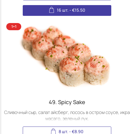
16 шт.
-
€
15.50
49. Spicy Sake
Сливочный сыр, салат айсберг, лосось в остром соусе, икра
масаго, зеленый лук.
8 шт.
-
€
8.90