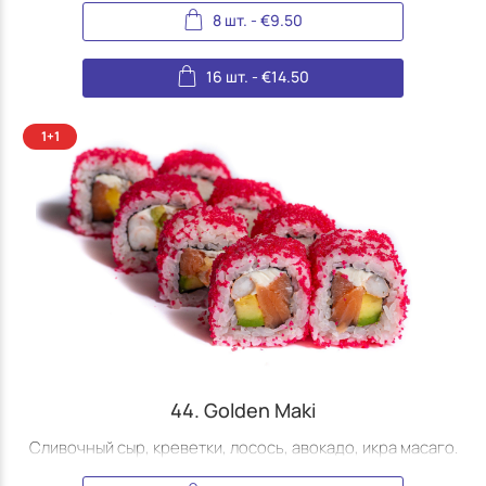
8 шт.
-
€
9.50
16 шт.
-
€
14.50
44. Golden Maki
Сливочный сыр, креветки, лосось, авокадо, икра масаго.