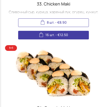
33. Chicken Maki
Сливочный сыр, курица, жареный лук, огурец, кунжут.
8 шт.
-
€
8.90
16 шт.
-
€
12.50