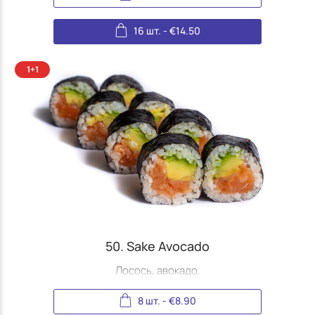
16 шт.
-
€
14.50
50. Sake Avocado
Лосось, авокадо.
8 шт.
-
€
8.90