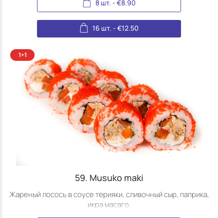
8 шт.
-
€
8.90
16 шт.
-
€
12.50
59. Musuko maki
Жареный лосось в соусе терияки, сливочный сыр, паприка,
икра масаго.