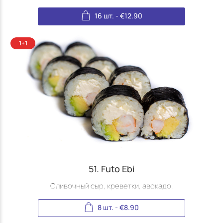
16 шт.
-
€
12.90
51. Futo Ebi
Сливочный сыр, креветки, авокадо.
8 шт.
-
€
8.90