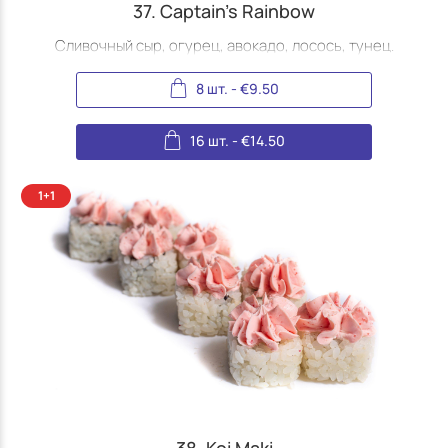
37. Captain's Rainbow
Сливочный сыр, огурец, авокадо, лосось, тунец.
8 шт.
-
€
9.50
16 шт.
-
€
14.50
38. Koi Maki