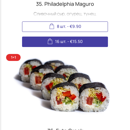
35. Philadelphia Maguro
Сливочный сыр, огурец, тунец.
8 шт.
-
€
9.90
16 шт.
-
€
15.50