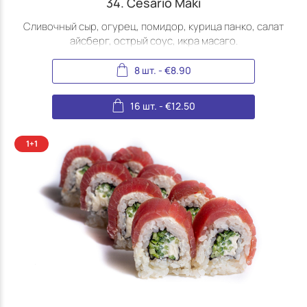
34. Cesario Maki
Сливочный сыр, огурец, помидор, курица панко, салат
айсберг, острый соус, икра масаго.
8 шт.
-
€
8.90
16 шт.
-
€
12.50