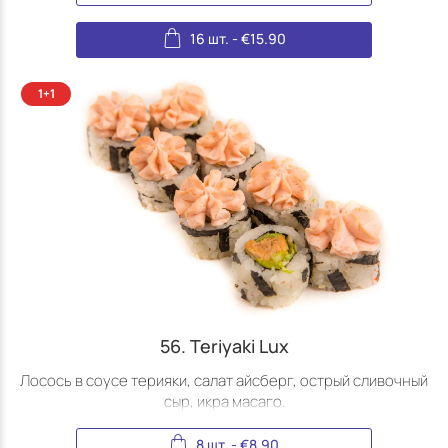
16 шт.
-
€
15.90
56. Teriyaki Lux
Лосось в соусе терияки, салат айсберг, острый сливочный
сыр, икра масаго.
8 шт.
-
€
8.90