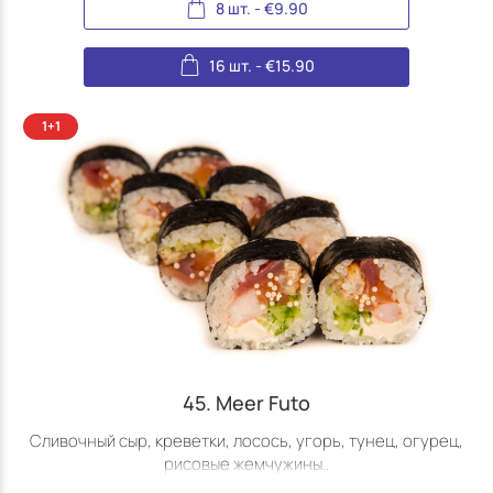
8 шт.
-
€
9.90
16 шт.
-
€
15.90
45. Meer Futo
Сливочный сыр, креветки, лосось, угорь, тунец, огурец,
рисовые жемчужины..