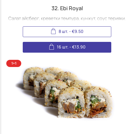
32. Ebi Royal
Салат айсберг, креветки темпура, кунжут, соус терияки.
8 шт.
-
€
9.50
16 шт.
-
€
13.90