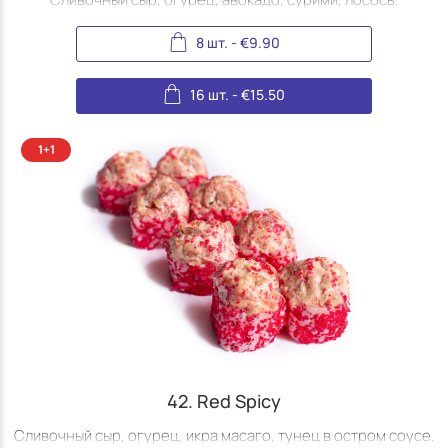
8 шт.
-
€
9.90
16 шт.
-
€
15.50
42. Red Spicy
Сливочный сыр, огурец, икра масаго, тунец в остром соусе.