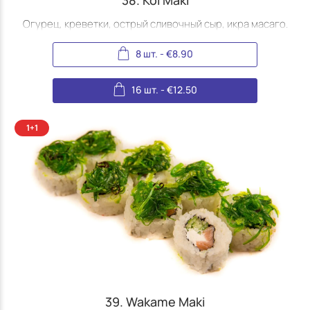
Огурец, креветки, острый сливочный сыр, икра масаго.
8 шт.
-
€
8.90
16 шт.
-
€
12.50
39. Wakame Maki