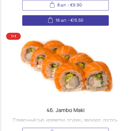
8 шт.
-
€
9.90
16 шт.
-
€
15.50
46. Jambo Maki
Сливочный сыр, креветки, огурец, авокадо, лосось.