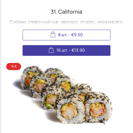
31. California
Сурими, сливочный сыр, авокадо, огурец, икра масаго.
8 шт.
-
€
9.50
16 шт.
-
€
13.90