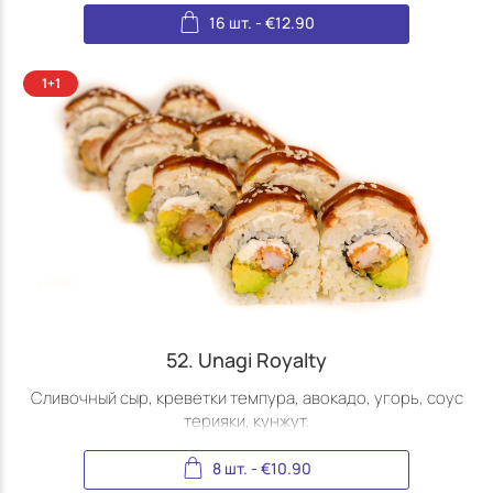
16 шт.
-
€
12.90
52. Unagi Royalty
Сливочный сыр, креветки темпура, авокадо, угорь, соус
терияки, кунжут.
8 шт.
-
€
10.90