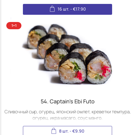
16 шт.
-
€
17.90
54. Captain's Ebi Futo
Сливочный сыр, огурец, японский омлет, креветки темпура,
огурец, икра масаго, соус манго.
8 шт.
-
€
9.90