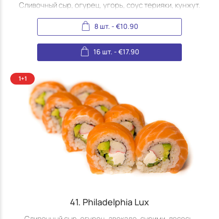
Сливочный сыр, огурец, угорь, соус терияки, кунжут.
8 шт.
-
€
10.90
16 шт.
-
€
17.90
41. Philadelphia Lux
Сливочный сыр, огурец, авокадо, сурими, лосось.