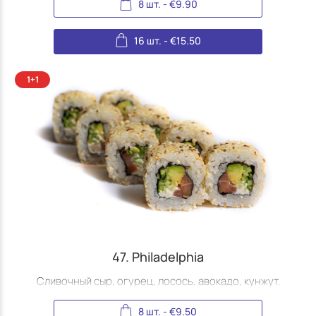
8 шт.
-
€
9.90
16 шт.
-
€
15.50
47. Philadelphia
Сливочный сыр, огурец, лосось, авокадо, кунжут.
8 шт.
-
€
9.50