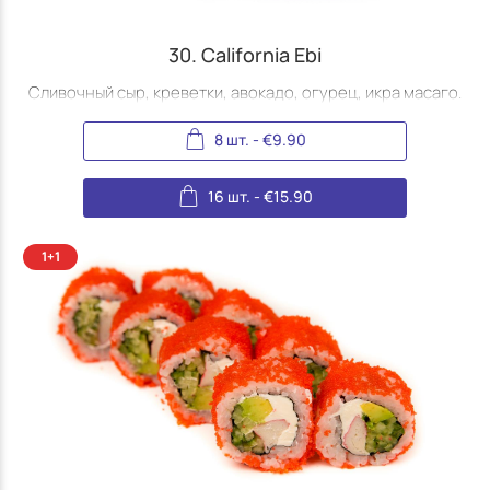
(Jūrmala)
30. California Ebi
Сливочный сыр, креветки, авокадо, огурец, икра масаго.
8 шт.
-
€
9.90
16 шт.
-
€
15.90