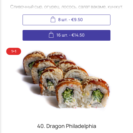
Сливочный сыр, огурец, лосось, салат вакаме, кунжут.
8 шт.
-
€
9.50
16 шт.
-
€
14.50
40. Dragon Philadelphia