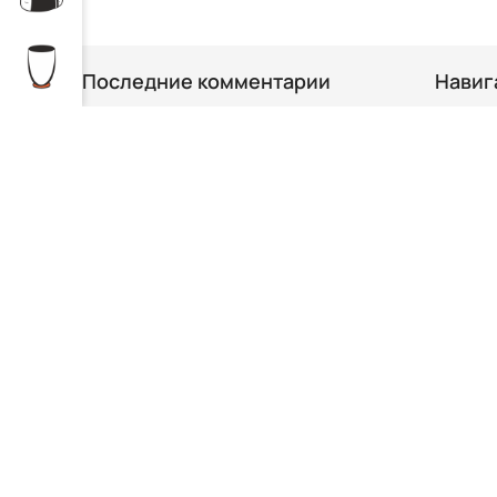
Последние комментарии
Навиг
Достав
Arta
ziņā
Kebab boks
Контак
Arturs
ziņā
Suši burgers ar zivi “Triple
fish”
Аллерг
Inese
ziņā
141. Ceptas mīdijas pikantajā
laša un ikru “Tobiko” mērcē 6gb
Подпишитесь на наши
Обновления
Узнайте первыми о наших новых предложениях.