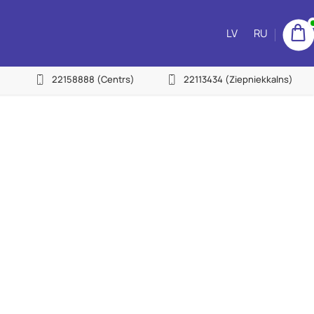
LV
RU
22158888
(Centrs)
22113434
(Ziepniekkalns)