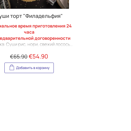
(Jūrmala)
уши торт "Филадельфия"
альное время приготовления 24
часа
редварительной договоренности
ка: Суши рис, нори, свежий лосось,
сыр, сезам, авокадо, огурец, икра
€
54.90
€
65.90
масаго.
р: Обпаленый авокадо, огурец, 2
Добавить в корзину
а с лососем, икра масаго, рисовый
г, микрозелень, огурец, пикантный
крем, креветки, лук сибулет.
мплекте: Столовые приборы (вилки
, фирменный соевый соус (6 шт),
имбирь(6 шт), васаби (6 шт)