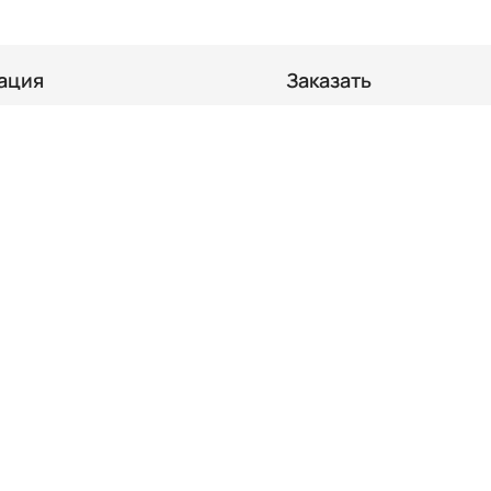
ация
Заказать
ка
Суши комплекты
ты
Кебабы и комплекты
ены