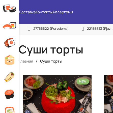
Доставка
Контакты
Аллергены
27755522
(Purvciems)
22155533
(Pļavn
Суши торты
Главная
/
Суши торты
NEW