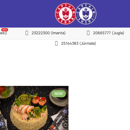
27755522
NEW
ieki)
23222300
(Imanta)
20665777
(Jugla)
(Purvciems)
NEW
25144383
(Jūrmala)
22155533
(Pļavnieki)
23222300
(Imanta)
20665777
(Jugla)
22158888
NEW
(Centrs)
22113434
(Ziepniekkalns)
25144383