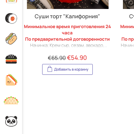
Суши торт "Калифорния"
С
Минимальное время приготовления 24
Миним
часа
По предварительной договоренности
По п
Начинка; Крем сыр, сезам, авокадо,
Начин
огурец, икра масаго, нори, суши рис,
крем 
€
54.90
€
65.90
сурими.
Декор: Обпаленый авокадо, огурец, 2
Деко
Добавить в корзину
гункана с чуккой, икра масаго, рисовый
гункан
жемчуг, микрозелень, огурец, пикантный
жемчу
крем, нити чилли.
В комплекте: Столовые приборы (вилки
В ко
6шт), фирменный соевый соус (6 шт),
6шт)
имбирь(6 шт), васаби (6 шт)